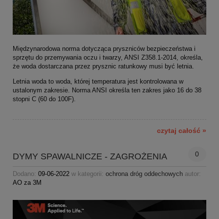
Międzynarodowa norma dotycząca pryszniców bezpieczeństwa i
sprzętu do przemywania oczu i twarzy, ANSI Z358.1-2014, określa,
że woda dostarczana przez prysznic ratunkowy musi być letnia.
Letnia woda to woda, której temperatura jest kontrolowana w
ustalonym zakresie. Norma ANSI określa ten zakres jako 16 do 38
stopni C (60 do 100F).
czytaj całość »
0
DYMY SPAWALNICZE - ZAGROŻENIA
Dodano:
09-06-2022
w kategorii:
ochrona dróg oddechowych
autor:
AO za 3M