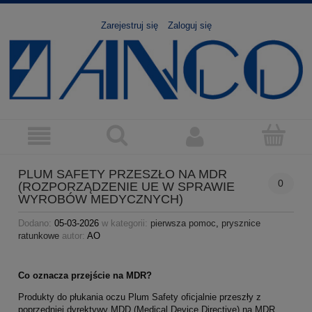
Zarejestruj się
Zaloguj się
PLUM SAFETY PRZESZŁO NA MDR
0
(ROZPORZĄDZENIE UE W SPRAWIE
WYROBÓW MEDYCZNYCH)
Dodano:
05-03-2026
w kategorii:
pierwsza pomoc
,
prysznice
ratunkowe
autor:
AO
Co oznacza przejście na MDR?
Produkty do płukania oczu Plum Safety oficjalnie przeszły z
poprzedniej dyrektywy MDD (Medical Device Directive) na MDR