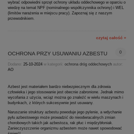
wybrać odpowiedni sprzęt ochrony układu oddechowego w oparciu o
wiedzę na temat NPF (nominalnego współczynnika ochrony) i WEL
(limitów narażenia w miejscu pracy). Zapoznaj się z naszym
przewodnikiem.
czytaj całość »
0
OCHRONA PRZY USUWANIU AZBESTU
Dodano:
25-10-2024
w kategorii:
ochrona dróg oddechowych
autor:
AO
Azbest jest materiałem bardzo niebezpiecznym dla zdrowia
człowieka i jego stosowanie jest obecnie zabronione. Jednak mimo
wycofania z użycia, wciąż można go znaleźć w wielu maszynach i
budynkach, z których sukcesywnie jest usuwany.
Naruszanie struktury azbestu powoduje jego pylenie, a wdychanie
pyłu azbestowego może prowadzić do nieodwracalnych zmian
chorobowych takich jak azbestoza, rak płuc i międzybłoniak.
Zanieczyszczenie organizmu azbestem może nawet spowodować
śmierć!