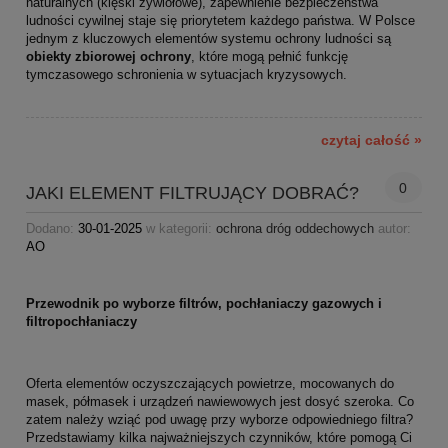
naturalnych (klęski żywiołowe), zapewnienie bezpieczeństwa
ludności cywilnej staje się priorytetem każdego państwa. W Polsce
jednym z kluczowych elementów systemu ochrony ludności są
obiekty zbiorowej ochrony
, które mogą pełnić funkcję
tymczasowego schronienia w sytuacjach kryzysowych.
czytaj całość »
0
JAKI ELEMENT FILTRUJĄCY DOBRAĆ?
Dodano:
30-01-2025
w kategorii:
ochrona dróg oddechowych
autor:
AO
Przewodnik po wyborze filtrów, pochłaniaczy gazowych i
filtropochłaniaczy
Oferta elementów oczyszczających powietrze, mocowanych do
masek, półmasek i urządzeń nawiewowych jest dosyć szeroka. Co
zatem należy wziąć pod uwagę przy wyborze odpowiedniego filtra?
Przedstawiamy kilka najważniejszych czynników, które pomogą Ci