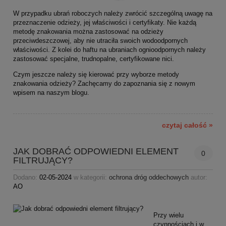
W przypadku ubrań roboczych należy zwrócić szczególną uwagę na
przeznaczenie odzieży, jej właściwości i certyfikaty. Nie każdą
metodę znakowania można zastosować na odzieży
przeciwdeszczowej, aby nie utraciła swoich wodoodpornych
właściwości. Z kolei do haftu na ubraniach ognioodpornych należy
zastosować specjalne, trudnopalne, certyfikowane nici.
Czym jeszcze należy się kierować przy wyborze metody
znakowania odzieży? Zachęcamy do zapoznania się z nowym
wpisem na naszym blogu.
czytaj całość »
JAK DOBRAĆ ODPOWIEDNI ELEMENT
0
FILTRUJĄCY?
Dodano:
02-05-2024
w kategorii:
ochrona dróg oddechowych
autor:
AO
Przy wielu
czynnościach i w