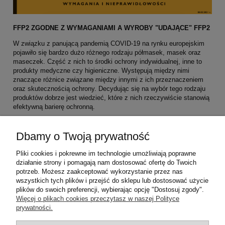
FFP2 ZGODNE Z WYMAGANIAMI A WYROBY "UDAJĄCE" FFP2
W związku z panującą pandemią COVID-19 na rynku europejskim
pojawiło się bardzo dużo różnego rodzaju półmasek, masek oraz
maseczek. Część z nich to środki ochrony indywidualnej, inne to
produkty medyczne czy higieniczne. Występują między nimi
znaczące różnice związane między innymi z ich przeznaczeniem
oraz skutecznością ochrony. Decydując się na wybór tego rodzaju
produktów dobrze jest wiedzieć, które z nich rzeczywiście stanowią
efektywną barierę ochronną.
Dbamy o Twoją prywatność
Pliki cookies i pokrewne im technologie umożliwiają poprawne
działanie strony i pomagają nam dostosować ofertę do Twoich
czytaj całość »
potrzeb. Możesz zaakceptować wykorzystanie przez nas
wszystkich tych plików i przejść do sklepu lub dostosować użycie
plików do swoich preferencji, wybierając opcję "Dostosuj zgody".
Pomoc
Więcej o plikach cookies przeczytasz w naszej Polityce
prywatności.
Moje konto