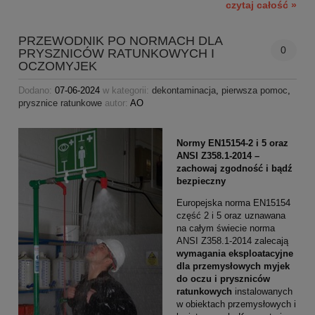
czytaj całość »
PRZEWODNIK PO NORMACH DLA
0
PRYSZNICÓW RATUNKOWYCH I
OCZOMYJEK
Dodano:
07-06-2024
w kategorii:
dekontaminacja
,
pierwsza pomoc
,
prysznice ratunkowe
autor:
AO
Normy EN15154-2 i 5 oraz
ANSI Z358.1-2014 –
zachowaj
zgodność i bądź
bezpieczny
Europejska norma EN15154
część 2 i 5 oraz uznawana
na całym świecie norma
ANSI Z358.1-2014 zalecają
wymagania eksploatacyjne
dla przemysłowych myjek
do oczu i pryszniców
ratunkowych
instalowanych
w obiektach przemysłowych i