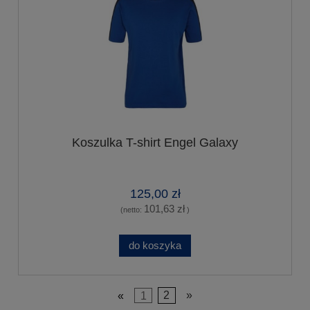
Koszulka T-shirt Engel Galaxy
125,00 zł
101,63 zł
(netto:
)
do koszyka
«
1
2
»