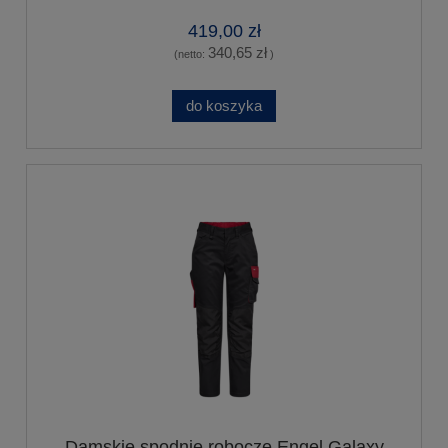
419,00 zł
340,65 zł
(netto:
)
do koszyka
Damskie spodnie robocze Engel Galaxy