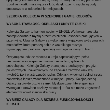
Spodnie i kurtki mają węższy krój, dzięki czemu są dla wygody
dopasowane w odpowiednich miejscach.
SZEROKA KOLEKCJA W SZEROKIEJ GAMIE KOLORÓW
WYSOKA TRWAŁOŚĆ, ODBLASKI I UKRYTE GUZIKI
Kolekcja Galaxy to kamień węgielny ENGEL Workwear i została
zaprojektowana z myślą o rzemieślnikach i osobach pracujących w
przemyśle. Ubrania Galaxy są wykonane z wyjątkowo wytrzymałych
materiałów, które poradzą sobie z wszelkiego rodzaju
wymagającymi pracami i spełniają wymagania różnych branż.
Otrzymujesz odzież roboczą o kroju zapewniającym pełną
zręczność oraz wsparcie i wzmocnienia tam, gdzie ich
potrzebujesz. Kolekcja Galaxy tkana jest z podwójnych przędz
poliestrowych i bawełnianych, co zapewnia zarówno większą
trwałość, jak i elastyczność ruchu. Odblaski w górnej i dolnej części
zapewniają lepszą widoczność w miejscu pracy. Kolejną cechą
Galaxy są ukryte guziki i zamki błyskawiczne, które spełniają
wymagania stawiane odzieży roboczej, która nie może zarysować
elementów wokół stanowiska pracy.
WYBIERZ GALAXY DLA BIZNESU, FUNKCJONALNOŚCI I
KLIMATU