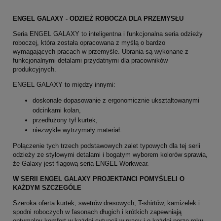
ENGEL GALAXY - ODZIEŻ ROBOCZA DLA PRZEMYSŁU
Seria ENGEL GALAXY to inteligentna i funkcjonalna seria odzieży
roboczej, która została opracowana z myślą o bardzo
wymagających pracach w przemyśle. Ubrania są wykonane z
funkcjonalnymi detalami przydatnymi dla pracowników
produkcyjnych.
ENGEL GALAXY to między innymi:
doskonałe dopasowanie z ergonomicznie ukształtowanymi
odcinkami kolan,
przedłużony tył kurtek,
niezwykle wytrzymały materiał.
Połączenie tych trzech podstawowych zalet typowych dla tej serii
odzieży ze stylowymi detalami i bogatym wyborem kolorów sprawia,
że Galaxy jest flagową serią ENGEL Workwear.
W SERII ENGEL GALAXY PROJEKTANCI POMYŚLELI O
KAŻDYM SZCZEGÓLE
Szeroka oferta kurtek, swetrów dresowych, T-shirtów, kamizelek i
spodni roboczych w fasonach długich i krótkich zapewniają
optymalny komfort w każdej sytuacji w pracy i o każdej porze roku.