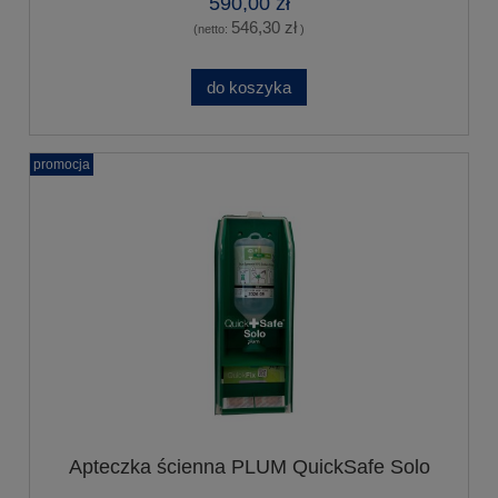
590,00 zł
546,30 zł
(netto:
)
do koszyka
promocja
Apteczka ścienna PLUM QuickSafe Solo