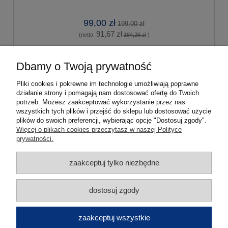
99,00 zł
199,00 zł
91,67 zł
(netto:
184,26 zł
)
do koszyka
Dbamy o Twoją prywatność
Pliki cookies i pokrewne im technologie umożliwiają poprawne
działanie strony i pomagają nam dostosować ofertę do Twoich
«
1
2
3
4
5
...
14
»
potrzeb. Możesz zaakceptować wykorzystanie przez nas
wszystkich tych plików i przejść do sklepu lub dostosować użycie
plików do swoich preferencji, wybierając opcję "Dostosuj zgody".
Pomoc
Więcej o plikach cookies przeczytasz w naszej Polityce
prywatności.
Moje konto
zaakceptuj tylko niezbędne
Płatności i dostawa
dostosuj zgody
Informacje
zaakceptuj wszystkie
O nas