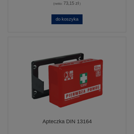
73,15 zł
(netto:
)
do koszyka
Apteczka DIN 13164