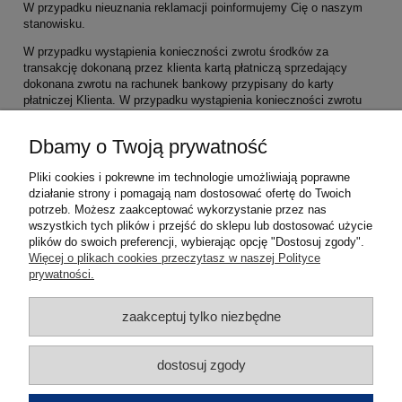
W przypadku nieuznania reklamacji poinformujemy Cię o naszym
stanowisku.
W przypadku wystąpienia konieczności zwrotu środków za
transakcję dokonaną przez klienta kartą płatniczą sprzedający
dokonana zwrotu na rachunek bankowy przypisany do karty
płatniczej Klienta. W przypadku wystąpienia konieczności zwrotu
środków za transakcję dokonaną przez Klienta przelewem lub za
pobraniem sprzedający dokonana zwrotu na rachunek bankowy
Dbamy o Twoją prywatność
podany przez Klienta
.
Pliki cookies i pokrewne im technologie umożliwiają poprawne
Uwaga! ANCO Sp. z o.o. nie przyjmuje przesyłek za
działanie strony i pomagają nam dostosować ofertę do Twoich
pobraniem.
potrzeb. Możesz zaakceptować wykorzystanie przez nas
wszystkich tych plików i przejść do sklepu lub dostosować użycie
plików do swoich preferencji, wybierając opcję "Dostosuj zgody".
Pomoc
Więcej o plikach cookies przeczytasz w naszej Polityce
prywatności.
Moje konto
zaakceptuj tylko niezbędne
Płatności i dostawa
dostosuj zgody
Informacje