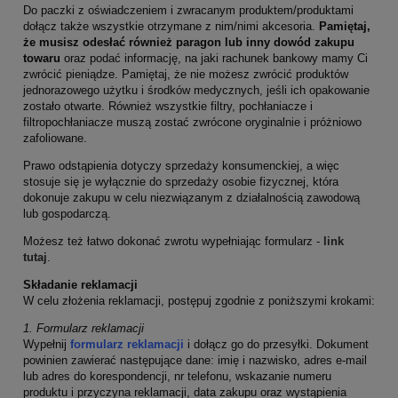
Do paczki z oświadczeniem i zwracanym produktem/produktami
dołącz także
wszystkie otrzymane z nim/nimi akcesoria.
Pamiętaj,
że musisz odesłać również paragon
lub inny dowód zakupu
towaru
oraz podać informację, na jaki rachunek bankowy mamy Ci
zwrócić pieniądze. Pamiętaj, że nie możesz zwrócić produktów
jednorazowego użytku i środków medycznych, jeśli ich opakowanie
zostało otwarte. Również wszystkie filtry, pochłaniacze i
filtropochłaniacze muszą zostać zwrócone oryginalnie i próżniowo
zafoliowane.
Prawo odstąpienia dotyczy sprzedaży konsumenckiej, a więc
stosuje się je wyłącznie do sprzedaży osobie fizycznej, która
dokonuje zakupu w celu niezwiązanym z działalnością zawodową
lub gospodarczą.
Możesz też łatwo dokonać zwrotu wypełniając formularz -
link
tutaj
.
Składanie reklamacji
W celu złożenia reklamacji, postępuj zgodnie z poniższymi krokami:
1. Formularz reklamacji
Wypełnij
formularz reklamacji
i dołącz go do przesyłki. Dokument
powinien zawierać następujące dane: imię i nazwisko, adres e-mail
lub adres do korespondencji, nr telefonu, wskazanie numeru
produktu i przyczyna reklamacji, data zakupu oraz wystąpienia