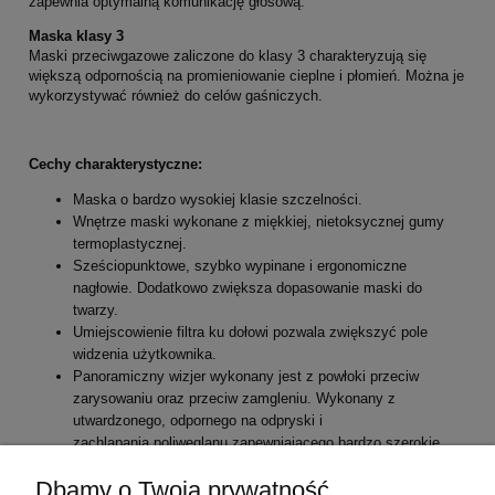
zapewnia optymalną komunikację głosową.
Maska klasy 3
Maski przeciwgazowe zaliczone do klasy 3 charakteryzują się
większą odpornością na promieniowanie cieplne i płomień. Można je
wykorzystywać również do celów gaśniczych.
Cechy charakterystyczne:
Maska o bardzo wysokiej klasie szczelności.
Wnętrze maski wykonane z miękkiej, nietoksycznej gumy
termoplastycznej.
Sześciopunktowe, szybko wypinane i ergonomiczne
nagłowie. Dodatkowo zwiększa dopasowanie maski do
twarzy.
Umiejscowienie filtra ku dołowi pozwala zwiększyć pole
widzenia użytkownika.
Panoramiczny wizjer wykonany jest z powłoki przeciw
zarysowaniu oraz przeciw zamgleniu. Wykonany z
utwardzonego, odpornego na odpryski i
zachlapania poliwęglanu zapewniającego bardzo szerokie
pole widzenia.
Dbamy o Twoją prywatność