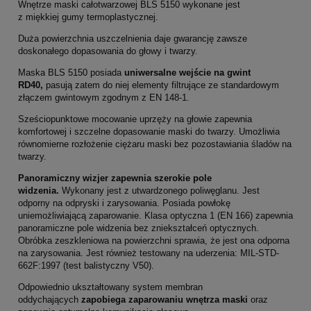
Wnętrze maski całotwarzowej BLS 5150 wykonane jest
z miękkiej gumy termoplastycznej.
Duża powierzchnia uszczelnienia daje gwarancję zawsze
doskonałego dopasowania do głowy i twarzy.
Maska BLS 5150 posiada
uniwersalne wejście na gwint
RD40,
pasują zatem do niej elementy filtrujące ze standardowym
złączem gwintowym zgodnym z EN 148-1.
Sześciopunktowe mocowanie uprzęży na głowie zapewnia
komfortowej i szczelne dopasowanie maski do twarzy. Umożliwia
równomierne rozłożenie ciężaru maski bez pozostawiania śladów na
twarzy.
Panoramiczny wizjer
zapewnia szerokie pole
widzenia.
Wykonany jest z utwardzonego poliwęglanu. Jest
odporny na odpryski i zarysowania. Posiada powłokę
uniemożliwiającą zaparowanie. Klasa optyczna 1 (EN 166) zapewnia
panoramiczne pole widzenia bez zniekształceń optycznych.
Obróbka zeszkleniowa na powierzchni sprawia, że jest ona odporna
na zarysowania. Jest również testowany na uderzenia: MIL-STD-
662F:1997 (test balistyczny V50).
Odpowiednio ukształtowany system membran
oddychających
zapobiega zaparowaniu wnętrza maski
oraz