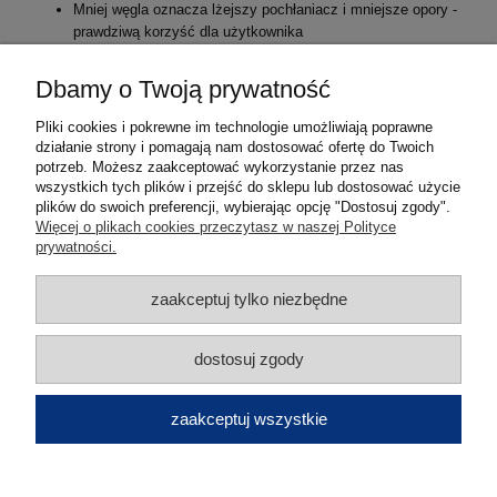
Mniej węgla oznacza lżejszy pochłaniacz i mniejsze opory -
prawdziwą korzyść dla użytkownika
Pochłaniacze Pro2000 osiągają wysoką skuteczność z
bezpiecznym marginesem w stosunku do wymagań normy
Dbamy o Twoją prywatność
europejskiej przy zastosowaniu tylko 220-320 ml węgla.
Pliki cookies i pokrewne im technologie umożliwiają poprawne
W przypadku wątpliwości, jaki pochłaniacz wybrać, prosimy o
działanie strony i pomagają nam dostosować ofertę do Twoich
kontakt. Nasi konsultanci pomogą Państwu w doborze właściwej
potrzeb. Możesz zaakceptować wykorzystanie przez nas
ochrony.
wszystkich tych plików i przejść do sklepu lub dostosować użycie
plików do swoich preferencji, wybierając opcję "Dostosuj zgody".
Pomoc
Więcej o plikach cookies przeczytasz w naszej Polityce
prywatności.
Moje konto
zaakceptuj tylko niezbędne
Płatności i dostawa
dostosuj zgody
Informacje
zaakceptuj wszystkie
O nas