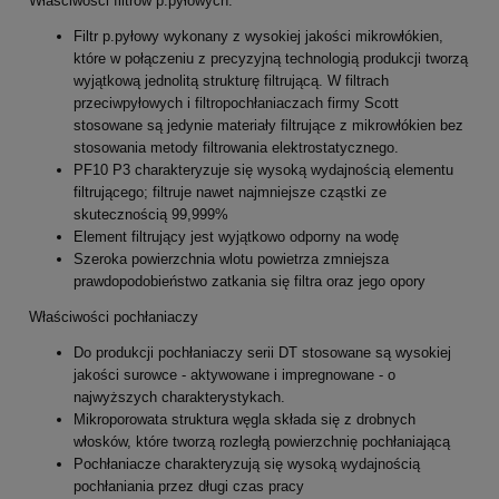
Właściwości filtrów p.pyłowych:
Filtr p.pyłowy wykonany z wysokiej jakości mikrowłókien,
które w połączeniu z precyzyjną technologią produkcji tworzą
wyjątkową jednolitą strukturę filtrującą. W filtrach
przeciwpyłowych i filtropochłaniaczach firmy Scott
stosowane są jedynie materiały filtrujące z mikrowłókien bez
stosowania metody filtrowania elektrostatycznego.
PF10 P3 charakteryzuje się wysoką wydajnością elementu
filtrującego; filtruje nawet najmniejsze cząstki ze
skutecznością 99,999%
Element filtrujący jest wyjątkowo odporny na wodę
Szeroka powierzchnia wlotu powietrza zmniejsza
prawdopodobieństwo zatkania się filtra oraz jego opory
Właściwości pochłaniaczy
Do produkcji pochłaniaczy serii DT stosowane są wysokiej
jakości surowce - aktywowane i impregnowane - o
najwyższych charakterystykach.
Mikroporowata struktura węgla składa się z drobnych
włosków, które tworzą rozległą powierzchnię pochłaniającą
Pochłaniacze charakteryzują się wysoką wydajnością
pochłaniania przez długi czas pracy