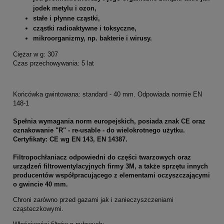
jodek metylu i ozon,
stałe i płynne cząstki,
cząstki radioaktywne i toksyczne,
mikroorganizmy, np. bakterie i wirusy.
Ciężar w g: 307
Czas przechowywania: 5 lat
Końcówka gwintowana: standard - 40 mm. Odpowiada normie EN
148-1
Spełnia wymagania norm europejskich, posiada znak CE oraz
oznakowanie "R" - re-usable - do wielokrotnego użytku.
Certyfikaty: CE wg EN 143, EN 14387.
Filtropochłaniacz odpowiedni do części twarzowych oraz
urządzeń filtrowentylacyjnych firmy 3M, a także sprzętu innych
producentów współpracującego z elementami oczyszczającymi
o gwincie 40 mm.
Chroni zarówno przed gazami jak i zanieczyszczeniami
cząsteczkowymi.