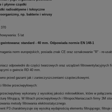
e i płynne cząstki
tki radioaktywne i toksyczne
oorganizmy, np. bakterie i wirusy
ć
 370
howywania: 5 lat
gwintowana: standard - 40 mm. Odpowiada normie EN 148-1
magania norm europejskich, posiada znak CE oraz oznakowanie "R" - re-usabl
łaniacz odpowiedni do części twarzowych oraz urządzeń filtrowentylacyjnych 
ącymi o gwincie RD 40 mm.
ówno przed gazami jak i zanieczyszczeniami cząsteczkowymi.
 filtrów przeciwpyłowych:
r przeciwpyłowy wykonany z wysokiej jakości mikrowłókien, które w połączeniu
kturę filtrującą. W filtrach przeciwpyłowych i filtropochłaniaczach firmy 3M st
owania metody filtrowania elektrostatycznego.
ent P3 charakteryzuje się wysoką wydajnością elementu filtrującego; filtruj