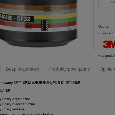
szt
Ocena:
Producent:
Kod produk
Bezpieczeństwo
Produkty powiązane
Opinie 
binowany 3M™ CF32 A2B2E2K2HgP3 R D, DT-4046E
WANIE:
 i pary organiczne
 i pary nieorganiczne
y i pary kwaśne
niak i jego organiczne pochodne