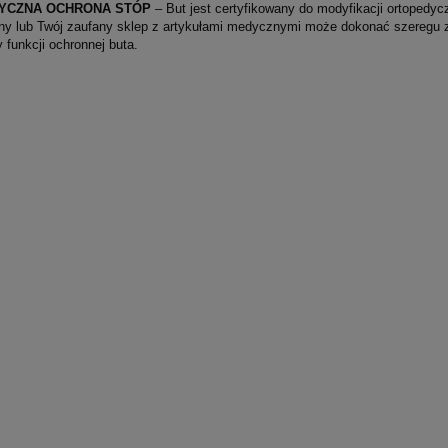
YCZNA OCHRONA STÓP
– But jest certyfikowany do modyfikacji ortoped
ny lub Twój zaufany sklep z artykułami medycznymi może dokonać szeregu zm
y funkcji ochronnej buta.