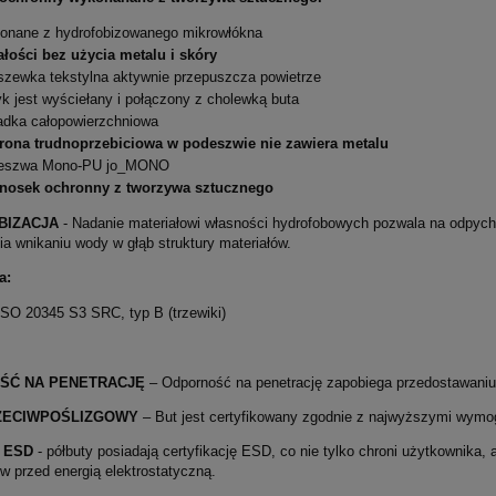
onane z hydrofobizowanego mikrowłókna
łości bez użycia metalu i skóry
zewka tekstylna aktywnie przepuszcza powietrze
k jest wyściełany i połączony z cholewką buta
dka całopowierzchniowa
rona trudnoprzebiciowa w podeszwie nie zawiera metalu
eszwa Mono-PU jo_MONO
nosek ochronny z tworzywa sztucznego
BIZACJA
- Nadanie materiałowi własności hydrofobowych pozwala na odpych
a wnikaniu wody w głąb struktury materiałów.
a:
SO 20345 S3 SRC, typ B (trzewiki)
ŚĆ NA PENETRACJĘ
– Odporność na penetrację zapobiega przedostawaniu
ZECIWPOŚLIZGOWY
– But jest certyfikowany zgodnie z najwyższymi wymo
 ESD
- półbuty posiadają certyfikację ESD, co nie tylko chroni użytkownika
w przed energią elektrostatyczną.