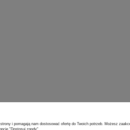
yjka OPTIFLEX 100
Prysznic ratunkowy EXP-18G
OPTIFLEX
1 111,00 zł
3 490,00 zł
1 835,00 zł
4 390,00 zł
regularna:
Cena regularna:
1 835,00 zł
4 390,00 zł
ższa cena:
Najniższa cena:
do koszyka
do koszyka
ie strony i pomagają nam dostosować ofertę do Twoich potrzeb. Możesz zaakc
opcję "Dostosuj zgody".