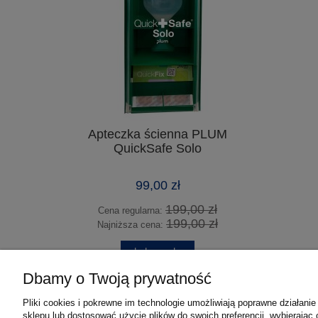
Apteczka ścienna PLUM
Oczom
QuickSafe Solo
99,00 zł
199,00 zł
Cena regularna:
Cena 
199,00 zł
Najniższa cena:
Najni
do koszyka
Dbamy o Twoją prywatność
Pliki cookies i pokrewne im technologie umożliwiają poprawne działan
sklepu lub dostosować użycie plików do swoich preferencji, wybierając 