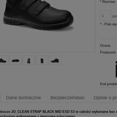
*
Rozmiar:
pa
*
- Pole w
Ocena:
Producent:
Kod produk
Dane techniczne
Bezpieczeństwo
Opinie o pr
robocze JO_CLEAN STRAP BLACK MID ESD S3 w całości wykonane bez uży
ochronny wykonanane z tworzywa sztucznego
.