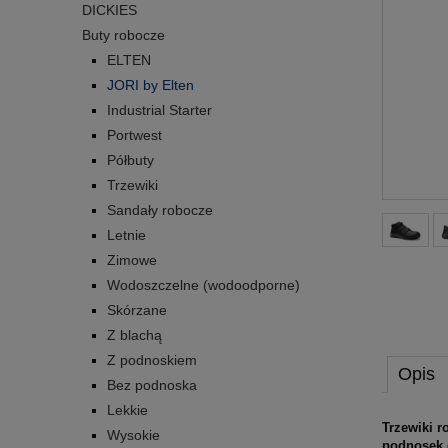
DICKIES
Buty robocze
ELTEN
JORI by Elten
Industrial Starter
Portwest
Półbuty
Trzewiki
Sandały robocze
Letnie
Zimowe
Wodoszczelne (wodoodporne)
Skórzane
Z blachą
Z podnoskiem
Opis
Bez podnoska
Lekkie
Trzewiki 
Wysokie
podnosek 