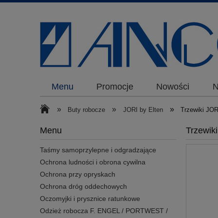
Menu
Promocje
Nowości
N
»
»
»
Buty robocze
JORI by Elten
Trzewiki J
Menu
Trzewi
Taśmy samoprzylepne i odgradzające
Ochrona ludności i obrona cywilna
Ochrona przy opryskach
Ochrona dróg oddechowych
Oczomyjki i prysznice ratunkowe
Odzież robocza F. ENGEL / PORTWEST /