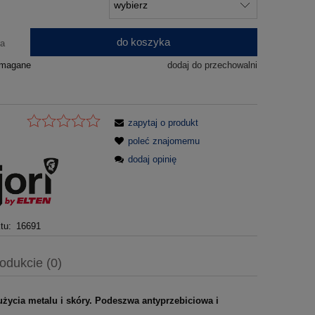
do koszyka
ra
ymagane
dodaj do przechowalni
zapytaj o produkt
poleć znajomemu
dodaj opinię
tu:
16691
odukcie (0)
cia metalu i skóry. Podeszwa antyprzebiciowa i