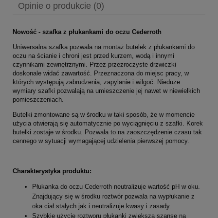
Opinie o produkcie (0)
Nowość - szafka z płukankami do oczu Cederroth
Uniwersalna szafka
pozwala na montaż butelek z płukankami do
oczu na ścianie i chroni jest przed kurzem, wodą i innymi
czynnikami zewnętrznymi. Przez przezroczyste drzwiczki
doskonale widać zawartość. Przeznaczona do miejsc pracy, w
których występują zabrudzenia, zapylanie i wilgoć. Nieduże
wymiary szafki pozwalają na umieszczenie jej nawet w niewielkich
pomieszczeniach.
Butelki zmontowane są w środku w taki sposób, że w momencie
użycia otwierają się automatycznie po wyciągnięciu z szafki. Korek
butelki zostaje w środku. Pozwala to na zaoszczędzenie czasu tak
cennego w sytuacji wymagającej udzielenia pierwszej pomocy.
Charakterystyka produktu:
Płukanka do oczu Cederroth neutralizuje wartość pH w oku.
Znajdujący się w środku roztwór pozwala na wypłukanie z
oka ciał stałych jak i neutralizuje kwasy i zasady.
Szybkie użycie roztworu płukanki zwiększa szansę na