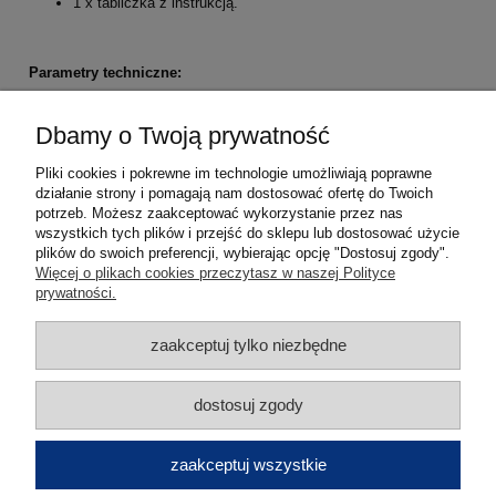
1 x tabliczka z instrukcją.
Parametry techniczne:
wymiary: 192 x 296 x 92 mm
kolor szafki: zielony,
Dbamy o Twoją prywatność
wymiary płukanki: Ø 6,6 x 23,5 cm,
Pliki cookies i pokrewne im technologie umożliwiają poprawne
pojemność: 2 x 500 ml,
działanie strony i pomagają nam dostosować ofertę do Twoich
okres przydatności: 5 lat,
potrzeb. Możesz zaakceptować wykorzystanie przez nas
wyroby medyczne oznakowane znakiem CE.
wszystkich tych plików i przejść do sklepu lub dostosować użycie
plików do swoich preferencji, wybierając opcję "Dostosuj zgody".
Pomoc
Więcej o plikach cookies przeczytasz w naszej Polityce
prywatności.
Moje konto
zaakceptuj tylko niezbędne
Płatności i dostawa
dostosuj zgody
Informacje
zaakceptuj wszystkie
O nas