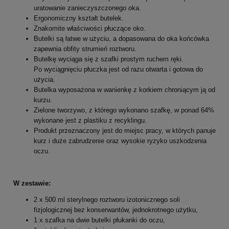
uratowanie zanieczyszczonego oka.
Ergonomiczny kształt butelek.
Znakomite właściwości płuczące oko.
Butelki są łatwe w użyciu, a dopasowana do oka końcówka
zapewnia obfity strumień roztworu.
Butelkę wyciąga się z szafki prostym ruchem ręki.
Po wyciągnięciu płuczka jest od razu otwarta i gotowa do
użycia.
Butelka wyposażona w wanienkę z korkiem chroniącym ją od
kurzu.
Zielone tworzywo, z którego wykonano szafkę, w ponad 64%
wykonane jest z plastiku z recyklingu.
Produkt przeznaczony jest do miejsc pracy, w których panuje
kurz i duże zabrudzenie oraz wysokie ryzyko uszkodzenia
oczu.
W zestawie:
2 x 500 ml sterylnego roztworu izotonicznego soli
fizjologicznej bez konserwantów, jednokrotnego użytku,
1 x szafka na dwie butelki płukanki do oczu,