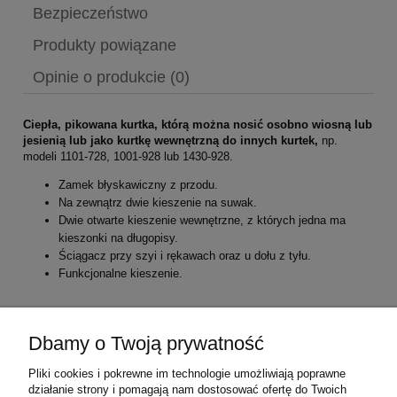
Bezpieczeństwo
Produkty powiązane
Opinie o produkcie (0)
Ciepła, pikowana kurtka, którą można nosić osobno wiosną lub
jesienią lub jako kurtkę wewnętrzną do innych kurtek,
np.
modeli 1101-728, 1001-928 lub 1430-928.
Zamek błyskawiczny z przodu.
Na zewnątrz dwie kieszenie na suwak.
Dwie otwarte kieszenie wewnętrzne, z których jedna ma
kieszonki na długopisy.
Ściągacz przy szyi i rękawach oraz u dołu z tyłu.
Funkcjonalne kieszenie.
Materiał zewnętrzny:
100% poliamid, 60 g/m²
Dbamy o Twoją prywatność
Materiał podszewki:
100% Polyester
Pliki cookies i pokrewne im technologie umożliwiają poprawne
Obróbka hydrofobowa
działanie strony i pomagają nam dostosować ofertę do Twoich