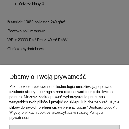
Odzież klasy 3
Materiał:
100% poliester, 240 g/m²
Powłoka poliuretanowa
WP ≥ 20000 Pa / Ret > 40 m² Pa/W
Obróbka hydrofobowa
Certyfikaty:
Dbamy o Twoją prywatność
GO/RT 3279
EN 343 4 1
Pliki cookies i pokrewne im technologie umożliwiają poprawne
EN ISO 20471 3
działanie strony i pomagają nam dostosować ofertę do Twoich
OEKOTEX
potrzeb. Możesz zaakceptować wykorzystanie przez nas
wszystkich tych plików i przejść do sklepu lub dostosować użycie
plików do swoich preferencji, wybierając opcję "Dostosuj zgody".
Pomoc
Więcej o plikach cookies przeczytasz w naszej Polityce
prywatności.
Moje konto