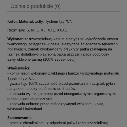
Opinie o produkcie (0)
Kolor, Materiał:
żółty, Tychem typ "C".
Rozmiary:
S, M, L, XL, XXL, XXXL.
Wykonanie:
trzyczęściowy kaptur, elastyczne wykończenie otworu
twarzowego, ściągacze w pasie, elastyczne ściągacze w rękawach i
nogawkach, zamek błyskawiczny przykryty patką (zaklejaną na
taśmę), dodatkowo przylepna patka uszczelniająca podbródek,
szwy oklejone taśmą (100% szczelności).
Właściwości:
- kombinezon wykonany z lekkiego i bardzo wytrzymałego materiału
Tyvek - Typ "C",
- gwarantuje 100% szczelność przed przenikaniem cząstek pyłu i
natryskiem cieczy o ciśnieniu do 3 barów,
- zapewnia wysoką ochronę przed nieorganicznymi i organicznymi
substancjami chemicznymi
- zapewnia ochronę przed radioaktywnymi włóknami, krwią,
wirusami i bakteriami.
Zastosowanie:
- prace z chemikaliami, z odpadami paliw i rozpuszczalników,