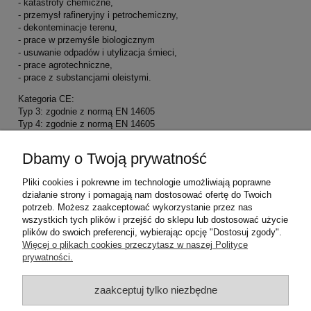
- katastrofy chemiczne,
- przemysł rafineryjny i petrochemiczny,
- dekonteminacje terenu,
- prace w przemyśle biologicznym
- usuwanie odpadów i utylizacja śmieci,
- prace agrotechniczne,
- prace z substancjami oleistymi.
Kategoria CE:
Typ 3: zgodnie z normą EN 14605
Typ 4: zgodnie z normą EN 14605
Typ 5: zgodnie z normą EN ISO 13982-1
Typ 6: zgodnie z normą EN13034
Dbamy o Twoją prywatność
Ochrona biologiczna: zgodnie z normą EN 14126
Antystatyczny: zgodnie z normą EN 1149-5
Pliki cookies i pokrewne im technologie umożliwiają poprawne
Ochrona przeciwko skażeniu radioaktywnemu: zgodnie z normą EN
działanie strony i pomagają nam dostosować ofertę do Twoich
1073-2*
potrzeb. Możesz zaakceptować wykorzystanie przez nas
* Nie chroni przed promieniowaniem jonizującym.
wszystkich tych plików i przejść do sklepu lub dostosować użycie
plików do swoich preferencji, wybierając opcję "Dostosuj zgody".
Pomoc
Więcej o plikach cookies przeczytasz w naszej Polityce
prywatności.
Moje konto
zaakceptuj tylko niezbędne
Płatności i dostawa