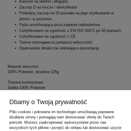
Kieszeń na telefon i długopis
Zaczep D na klucze i identyfikator
Podwójny zaczep na ID pozwala na jego użytkowanie w
pionie i w poziomie
Pętla umożliwiająca przyczepienie radiotelefonu
Certyfikowano na zgodność z EN ISO 20471 po 50 praniach
Certyfikowano na zgodność z CE
Taśma ostrzegawcza polepsza widoczność
Opakowanie detaliczne ułatwiające prezentację
Materiał wierzchni:
100% Poliester, dzianina 125g
Tkanina kontrastowa:
Siatka 100% Poliester
Dbamy o Twoją prywatność
Normy
Pliki cookies i pokrewne im technologie umożliwiają poprawne
EN ISO 20471 Klasa 1
działanie strony i pomagają nam dostosować ofertę do Twoich
ANSI/ISEA 107 TYP R KLASA 2
potrzeb. Możesz zaakceptować wykorzystanie przez nas
RIS 3279 TOM Wydanie 2 (tylko pomarańczowy)
wszystkich tych plików i przejść do sklepu lub dostosować użycie