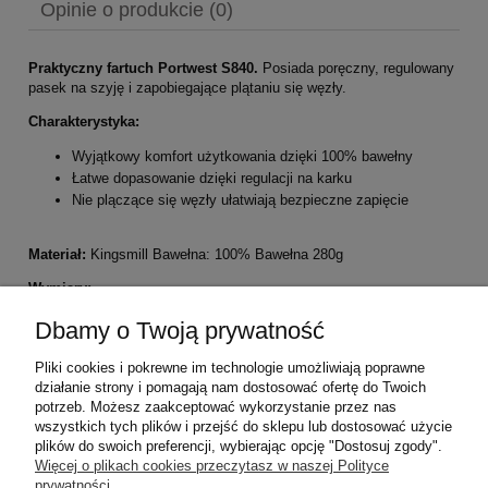
Opinie o produkcie (0)
Praktyczny fartuch Portwest S840.
Posiada poręczny, regulowany
pasek na szyję i zapobiegające plątaniu się węzły.
Charakterystyka:
Wyjątkowy komfort użytkowania dzięki 100% bawełny
Łatwe dopasowanie dzięki regulacji na karku
Nie plączące się węzły ułatwiają bezpieczne zapięcie
Materiał:
Kingsmill Bawełna: 100% Bawełna 280g
Wymiary:
szerokość 72 cm
Dbamy o Twoją prywatność
długość 95 cm
Pliki cookies i pokrewne im technologie umożliwiają poprawne
Kolor:
czarny (dostępny również w kolorze granatowym i białym)
działanie strony i pomagają nam dostosować ofertę do Twoich
potrzeb. Możesz zaakceptować wykorzystanie przez nas
wszystkich tych plików i przejść do sklepu lub dostosować użycie
plików do swoich preferencji, wybierając opcję "Dostosuj zgody".
Pomoc
Więcej o plikach cookies przeczytasz w naszej Polityce
prywatności.