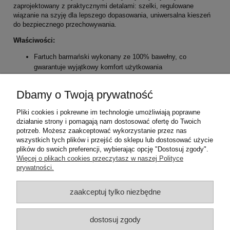
zaprojektowany z praktycznymi detalami: szelki, regulowane
wiązanie na szyję dla lepszego dopasowania, uniwersalna kieszeń
do bezpiecznego przechowywania.
Właściwości:
Fartuch barmański wykonany ze 100% bawełny, co
gwarantuje wyjątkowy komfort użytkowania
Bardzo trwała tkanina o skośnym splocie jest odporna na
odbarwienia
Dbamy o Twoją prywatność
Nie plączące się węzły ułatwiają bezpieczne zapięcie
Wyposażony w 5 obszernych kieszeni
Pliki cookies i pokrewne im technologie umożliwiają poprawne
działanie strony i pomagają nam dostosować ofertę do Twoich
potrzeb. Możesz zaakceptować wykorzystanie przez nas
wszystkich tych plików i przejść do sklepu lub dostosować użycie
Materiał wierzchni
: 100% bawełna 300 g
plików do swoich preferencji, wybierając opcję "Dostosuj zgody".
Pomoc
Więcej o plikach cookies przeczytasz w naszej Polityce
prywatności.
Moje konto
zaakceptuj tylko niezbędne
Płatności i dostawa
dostosuj zgody