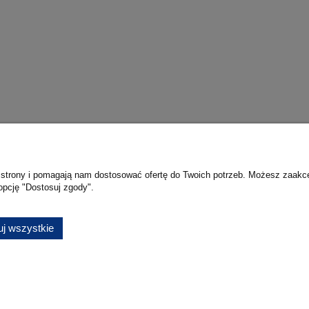
c ratunkowy EXP-18G z
Oczomyjka OPTIFLEX 100
OPTIFLEX
3 490,00 zł
1 111,00 zł
4 390,00 zł
1 835,00 zł
regularna:
Cena regularna:
4 390,00 zł
1 835,00 zł
ższa cena:
Najniższa cena:
do koszyka
do koszyka
ie strony i pomagają nam dostosować ofertę do Twoich potrzeb. Możesz zaakc
opcję "Dostosuj zgody".
Płatności i dostawa
Informacje
Formy płatności
Publikowanie opini
j wszystkie
Czas i koszty dostawy
Polityka prywatno
Czas realizacji zamówienia
Sklep internetowy Shoper.pl