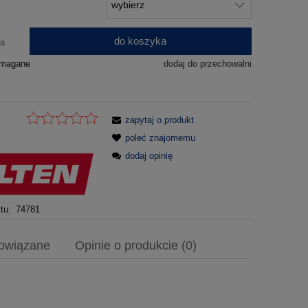
do koszyka
ra
ymagane
dodaj do przechowalni
zapytaj o produkt
poleć znajomemu
dodaj opinię
tu:
74781
powiązane
Opinie o produkcie (0)