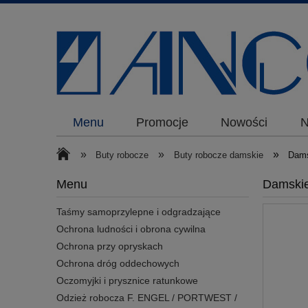
Menu
Promocje
Nowości
N
»
»
»
Buty robocze
Buty robocze damskie
Dam
Menu
Damski
Taśmy samoprzylepne i odgradzające
Ochrona ludności i obrona cywilna
Ochrona przy opryskach
Ochrona dróg oddechowych
Oczomyjki i prysznice ratunkowe
Odzież robocza F. ENGEL / PORTWEST /