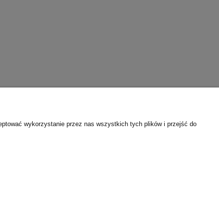
eptować wykorzystanie przez nas wszystkich tych plików i przejść do
O nas
i Klientów
O firmie
ści
Szkolenia i obsługa BHP/PPOŻ
Kontakt i dane firmy
Praca