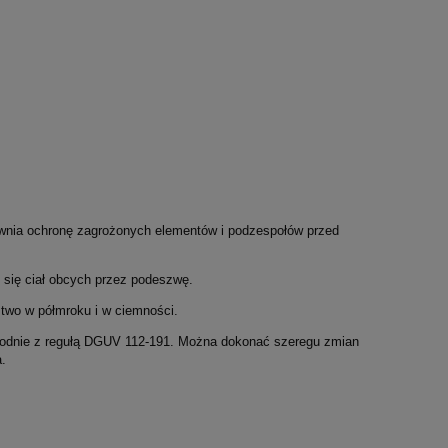
apewnia ochronę zagrożonych elementów i podzespołów przed
 się ciał obcych przez podeszwę.
two w półmroku i w ciemności.
zgodnie z regułą DGUV 112-191. Można dokonać szeregu zmian
a.