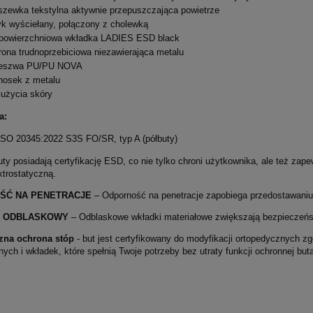
zewka tekstylna aktywnie przepuszczająca powietrze
k wyściełany, połączony z cholewką
opowierzchniowa wkładka LADIES ESD black
ona trudnoprzebiciowa niezawierająca metalu
eszwa PU/PU NOVA
nosek z metalu
użycia skóry
a:
SO 20345:2022 S3S FO/SR, typ A (półbuty)
uty posiadają certyfikację ESD, co nie tylko chroni użytkownika, ale też z
ktrostatyczną.
ŚĆ NA PENETRACJE
– Odporność na penetracje zapobiega przedostawaniu
Ł ODBLASKOWY
– Odblaskowe wkładki materiałowe zwiększają bezpieczeńs
zna ochrona stóp
- but jest certyfikowany do modyfikacji ortopedycznych 
ych i wkładek, które spełnią Twoje potrzeby bez utraty funkcji ochronnej but