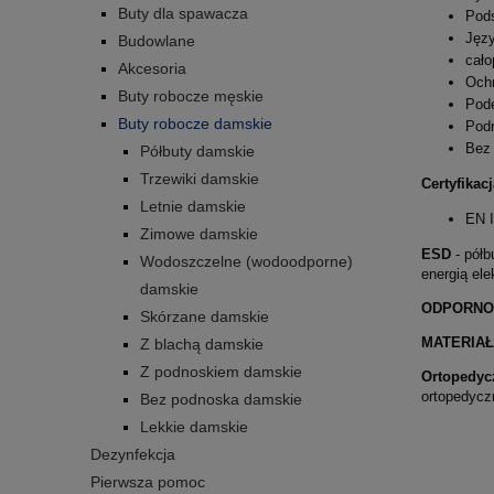
Buty dla spawacza
Pods
Języ
Budowlane
cał
Akcesoria
Ochr
Buty robocze męskie
Pod
Buty robocze damskie
Pod
Bez 
Półbuty damskie
Trzewiki damskie
Certyfikacj
Letnie damskie
EN I
Zimowe damskie
ESD
- półb
Wodoszczelne (wodoodporne)
energią ele
damskie
ODPORNO
Skórzane damskie
MATERIA
Z blachą damskie
Z podnoskiem damskie
Ortopedyc
ortopedyczn
Bez podnoska damskie
Lekkie damskie
Dezynfekcja
Pierwsza pomoc