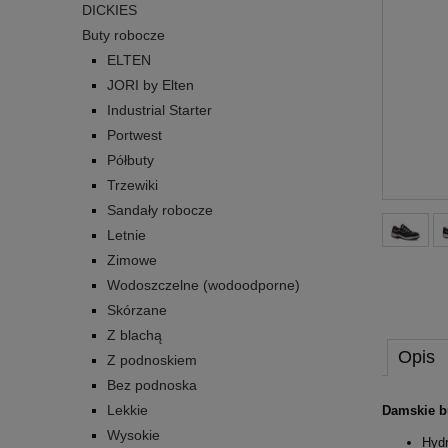
DICKIES
Buty robocze
ELTEN
JORI by Elten
Industrial Starter
Portwest
Półbuty
Trzewiki
Sandały robocze
Letnie
Zimowe
Wodoszczelne (wodoodporne)
Skórzane
Z blachą
Opis
Z podnoskiem
Bez podnoska
Lekkie
Damskie 
Wysokie
Hydr