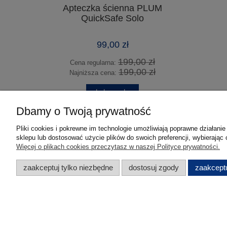
Apteczka ścienna PLUM
Pryszni
QuickSafe Solo
99,00 zł
199,00 zł
Cena regularna:
Cena 
199,00 zł
Najniższa cena:
Najni
do koszyka
Dbamy o Twoją prywatność
Pliki cookies i pokrewne im technologie umożliwiają poprawne działan
sklepu lub dostosować użycie plików do swoich preferencji, wybierając 
Pomoc
Moje konto
Więcej o plikach cookies przeczytasz w naszej Polityce prywatności.
Tabele rozmiarowe
Twoje zamówienia
zaakceptuj tylko niezbędne
dostosuj zgody
zaakceptu
Zwroty i reklamacje
Ustawienia konta
Regulamin
Przechowalnia