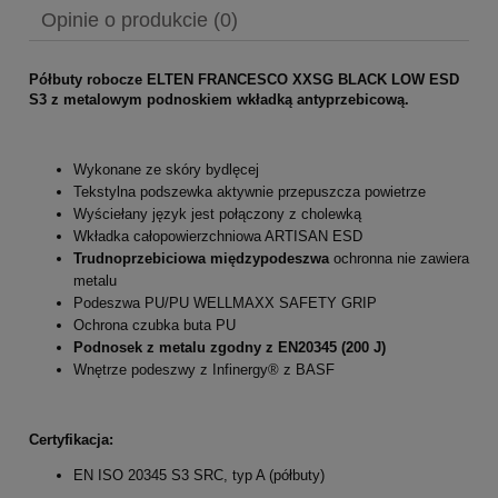
Opinie o produkcie (0)
Półbuty robocze ELTEN FRANCESCO XXSG BLACK LOW ESD
S3 z metalowym podnoskiem wkładką antyprzebicową.
Wykonane ze skóry bydlęcej
Tekstylna podszewka aktywnie przepuszcza powietrze
Wyściełany język jest połączony z cholewką
Wkładka całopowierzchniowa ARTISAN ESD
Trudnoprzebiciowa międzypodeszwa
ochronna nie zawiera
metalu
Podeszwa PU/PU WELLMAXX SAFETY GRIP
Ochrona czubka buta PU
Podnosek z metalu zgodny z EN20345 (200 J)
Wnętrze podeszwy z Infinergy® z BASF
Certyfikacja:
EN ISO 20345 S3 SRC, typ A (półbuty)