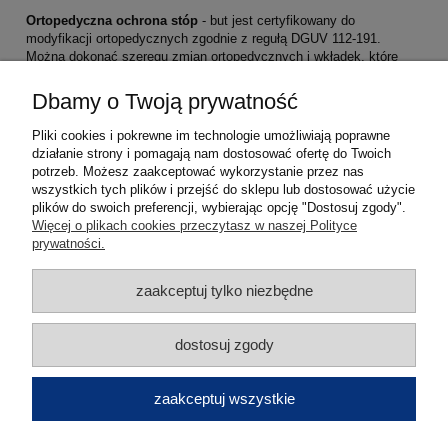
Ortopedyczna ochrona stóp
- but jest certyfikowany do
modyfikacji ortopedycznych zgodnie z regułą DGUV 112-191.
Można dokonać szeregu zmian ortopedycznych i wkładek, które
spełnią Twoje potrzeby bez utraty funkcji ochronnej buta.
Dbamy o Twoją prywatność
Wnętrze podeszwy z Infinergy® z BASF
-
rewolucyjny rdzeń
podeszwy wykonany z innowacyjnego, termoplastycznego
Pliki cookies i pokrewne im technologie umożliwiają poprawne
ekspandowanego poliuretanu zapewnia zupełnie nowe uczucie
działanie strony i pomagają nam dostosować ofertę do Twoich
chodzenia z technologią Wellmaxx - doskonały system amortyzacji
potrzeb. Możesz zaakceptować wykorzystanie przez nas
w obuwiu.
wszystkich tych plików i przejść do sklepu lub dostosować użycie
plików do swoich preferencji, wybierając opcję "Dostosuj zgody".
Pomoc
Więcej o plikach cookies przeczytasz w naszej Polityce
prywatności.
Moje konto
zaakceptuj tylko niezbędne
Płatności i dostawa
dostosuj zgody
Informacje
zaakceptuj wszystkie
O nas