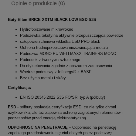
Opinie o produkcie (0)
Buty Elten BRICE XXTM BLACK LOW ESD S3S
Hydrofobizowane mikrowłókno
Podszewka tekstylna aktywnie przepuszczająca powietrze
całopowierzchniowa wkładka ESD PRO black
Ochrona trudnoprzebiciowa niezawierająca metalu
Podeszwa MONO-PU WELLMAXX TRAINERS MONO
Podnosek z tworzywa sztucznego
Do etykietowania zgodnie z obszarem zastosowania
Wnetrze podeszwy z Infinergy® z BASF
Bez użycia metalu i skóry
Certyfikacja:
EN ISO 20345:2022 S3S FO/SR, typ A (półbuty)
ESD
- półbuty posiadają certyfikację ESD, co nie tylko chroni
użytkownika, ale też zapewnia ochronę zagrożonych elementów i
podzespołów przed energią elektrostatyczną.
ODPORNOŚĆ NA PENETRACJĘ
– Odporność na penetrację
zapobiega przedostawaniu się ciał obcych przez podeszwę.