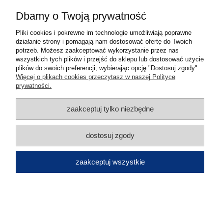
Informacje
Dbamy o Twoją prywatność
O nas
Pliki cookies i pokrewne im technologie umożliwiają poprawne
działanie strony i pomagają nam dostosować ofertę do Twoich
potrzeb. Możesz zaakceptować wykorzystanie przez nas
pokaż pełną wersję strony
wszystkich tych plików i przejść do sklepu lub dostosować użycie
plików do swoich preferencji, wybierając opcję "Dostosuj zgody".
Sklep internetowy Shoper.pl
Więcej o plikach cookies przeczytasz w naszej Polityce
prywatności.
zaakceptuj tylko niezbędne
dostosuj zgody
zaakceptuj wszystkie