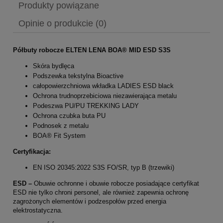
Produkty powiązane
Opinie o produkcie (0)
Półbuty robocze ELTEN
LENA BOA® MID ESD S3S
Skóra bydlęca
Podszewka tekstylna Bioactive
całopowierzchniowa wkładka LADIES ESD black
Ochrona trudnoprzebiciowa niezawierająca metalu
Podeszwa PU/PU TREKKING LADY
Ochrona czubka buta PU
Podnosek z metalu
BOA® Fit System
Certyfikacja:
EN ISO 20345:2022 S3S FO/SR, typ B (trzewiki)
ESD
–
Obuwie ochronne i obuwie robocze posiadające certyfikat
ESD nie tylko chroni personel, ale również zapewnia ochronę
zagrożonych elementów i podzespołów przed energia
elektrostatyczna.