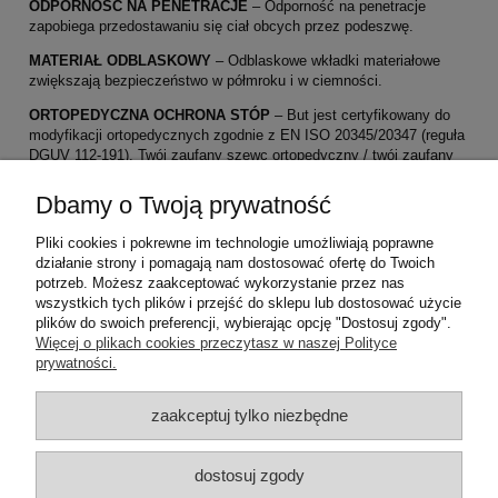
ODPORNOŚĆ NA PENETRACJE
– Odporność na penetracje
zapobiega przedostawaniu się ciał obcych przez podeszwę.
MATERIAŁ ODBLASKOWY
– Odblaskowe wkładki materiałowe
zwiększają bezpieczeństwo w półmroku i w ciemności.
ORTOPEDYCZNA OCHRONA STÓP
– But jest certyfikowany do
modyfikacji ortopedycznych zgodnie z EN ISO 20345/20347 (reguła
DGUV 112-191). Twój zaufany szewc ortopedyczny / twój zaufany
sklep z artykułami medycznymi może dokonać szeregu zmian
ortopedycznych i wkładek, które spełnia Twoje potrzeby – bez utraty
Dbamy o Twoją prywatność
funkcji ochronnej buta.
Pliki cookies i pokrewne im technologie umożliwiają poprawne
SYSTEM ZAMKNIĘCIOWY
– BOA® to innowacyjny system
działanie strony i pomagają nam dostosować ofertę do Twoich
zamknięć bez sznurowadeł, klamer i zapięć na rzepy, który
potrzeb. Możesz zaakceptować wykorzystanie przez nas
utrzymuje sie przez cały dzień bez luzowania.
wszystkich tych plików i przejść do sklepu lub dostosować użycie
plików do swoich preferencji, wybierając opcję "Dostosuj zgody".
Pomoc
Więcej o plikach cookies przeczytasz w naszej Polityce
prywatności.
Moje konto
zaakceptuj tylko niezbędne
Płatności i dostawa
dostosuj zgody