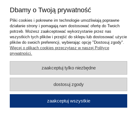
Informacje
Dbamy o Twoją prywatność
O nas
Pliki cookies i pokrewne im technologie umożliwiają poprawne
działanie strony i pomagają nam dostosować ofertę do Twoich
potrzeb. Możesz zaakceptować wykorzystanie przez nas
pokaż pełną wersję strony
wszystkich tych plików i przejść do sklepu lub dostosować użycie
plików do swoich preferencji, wybierając opcję "Dostosuj zgody".
Sklep internetowy Shoper.pl
Więcej o plikach cookies przeczytasz w naszej Polityce
prywatności.
zaakceptuj tylko niezbędne
dostosuj zgody
zaakceptuj wszystkie